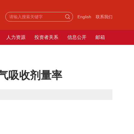
English
联系我们
人力资源
投资者关系
信息公开
邮箱
气吸收剂量率