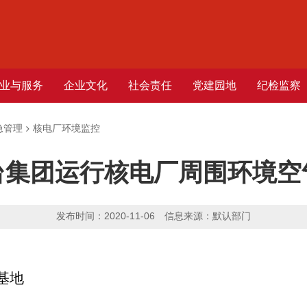
业与服务
企业文化
社会责任
党建园地
纪检监察
急管理
核电厂环境监控
台集团运行核电厂周围环境空
发布时间：2020-11-06 信息来源：
默认部门
基地