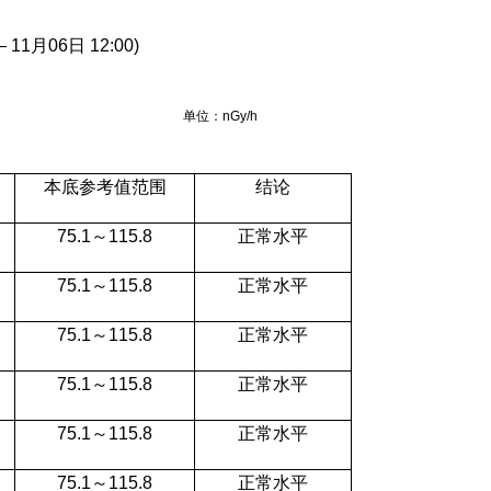
 11月06日 12:00)
单位：
nGy/h
本底参考值范围
结论
75.1
～115.8
正常水平
75.1
～115.8
正常水平
75.1
～115.8
正常水平
75.1
～115.8
正常水平
75.1
～115.8
正常水平
75.1
～115.8
正常水平