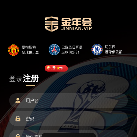
送
18
元
注册
登录