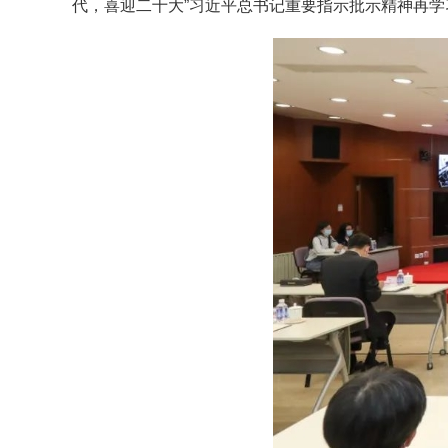
代，喜迎二十大”习近平总书记重要指示批示精神再