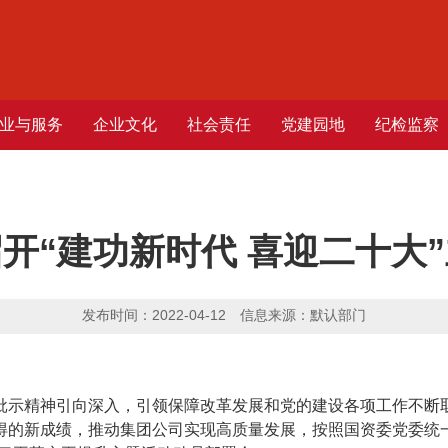
业与服务
企业文化
社会责任
党建园地
纪检监察
开“建功新时代 喜迎二十大
发布时间：2022-04-12 信息来源：
默认部门
示精神引向深入，引领保障改革发展和党的建设各项工作不断取
的新成绩，推动集团公司实现高质量发展，按照国资委党委统一