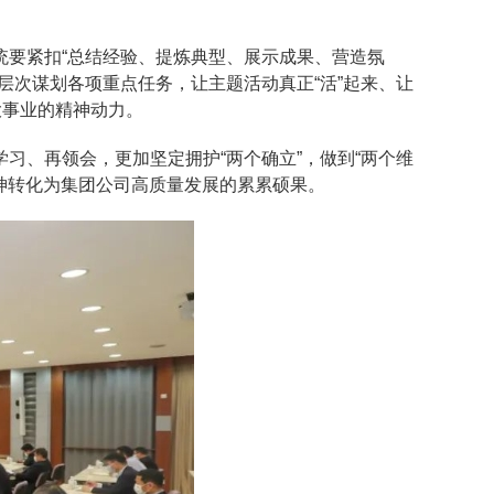
要紧扣“总结经验、提炼典型、展示成果、营造氛
层次谋划各项重点任务，让主题活动真正“活”起来、让
大事业的精神动力。
、再领会，更加坚定拥护“两个确立”，做到“两个维
神转化为集团公司高质量发展的累累硕果。