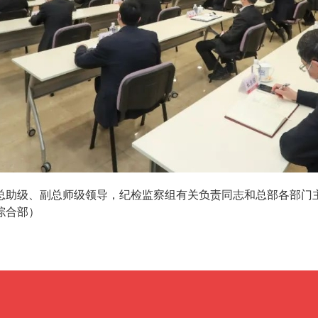
助级、副总师级领导，纪检监察组有关负责同志和总部各部门主
综合部）